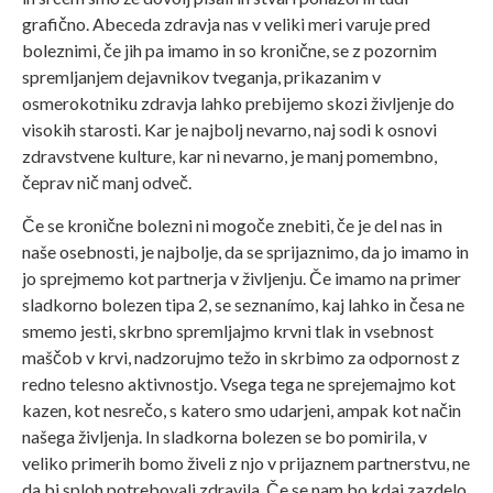
grafično. Abeceda zdravja nas v veliki meri varuje pred
boleznimi, če jih pa imamo in so kronične, se z pozornim
spremljanjem dejavnikov tveganja, prikazanim v
osmerokotniku zdravja lahko prebijemo skozi življenje do
visokih starosti. Kar je najbolj nevarno, naj sodi k osnovi
zdravstvene kulture, kar ni nevarno, je manj pomembno,
čeprav nič manj odveč.
Če se kronične bolezni ni mogoče znebiti, če je del nas in
naše osebnosti, je najbolje, da se sprijaznimo, da jo imamo in
jo sprejmemo kot partnerja v življenju. Če imamo na primer
sladkorno bolezen tipa 2, se seznanímo, kaj lahko in česa ne
smemo jesti, skrbno spremljajmo krvni tlak in vsebnost
maščob v krvi, nadzorujmo težo in skrbimo za odpornost z
redno telesno aktivnostjo. Vsega tega ne sprejemajmo kot
kazen, kot nesrečo, s katero smo udarjeni, ampak kot način
našega življenja. In sladkorna bolezen se bo pomirila, v
veliko primerih bomo živeli z njo v prijaznem partnerstvu, ne
da bi sploh potrebovali zdravila. Če se nam bo kdaj zazdelo,