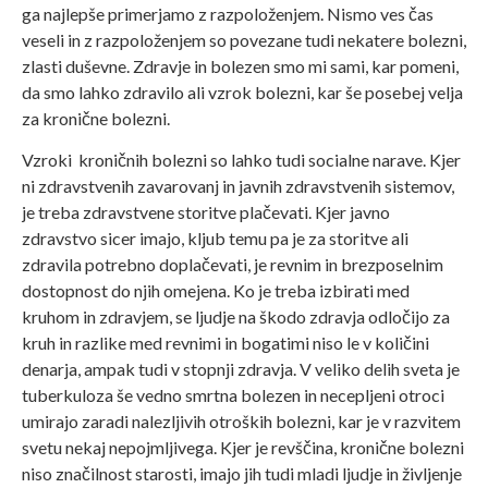
ga najlepše primerjamo z razpoloženjem. Nismo ves čas
veseli in z razpoloženjem so povezane tudi nekatere bolezni,
zlasti duševne. Zdravje in bolezen smo mi sami, kar pomeni,
da smo lahko zdravilo ali vzrok bolezni, kar še posebej velja
za kronične bolezni.
Vzroki kroničnih bolezni so lahko tudi socialne narave. Kjer
ni zdravstvenih zavarovanj in javnih zdravstvenih sistemov,
je treba zdravstvene storitve plačevati. Kjer javno
zdravstvo sicer imajo, kljub temu pa je za storitve ali
zdravila potrebno doplačevati, je revnim in brezposelnim
dostopnost do njih omejena. Ko je treba izbirati med
kruhom in zdravjem, se ljudje na škodo zdravja odločijo za
kruh in razlike med revnimi in bogatimi niso le v količini
denarja, ampak tudi v stopnji zdravja. V veliko delih sveta je
tuberkuloza še vedno smrtna bolezen in necepljeni otroci
umirajo zaradi nalezljivih otroških bolezni, kar je v razvitem
svetu nekaj nepojmljivega. Kjer je revščina, kronične bolezni
niso značilnost starosti, imajo jih tudi mladi ljudje in življenje