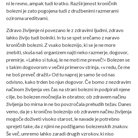
ni le revno, ampak tudi kratko. Razširjenost kroničnih
bolezni je zato pogojena tudi z družbenimi razmerami
oziroma ureditvami.
Zdravo življenje ni povezano le z zdravimi ljudmi, zdravo
lahko živijo tudi bolniki. In tu se spet srečamo z naravo
kroničnih bolezni. Z vsako boleznijo, ki se je ne more
znebiti, skuša naš organizem najti neko razmerje, dogovor,
premirje. »Lahko si tukaj, le ne moti me preveč!« Bolezen se
s takim dogovorom v večini primerov strinja, »v redu, če me
ne boš preveč dražil.« Od tu naprej je samo še od nas
odvisno, kako trden bo njun dogovor. Če bomo z nezdravim
načinom življenja ves čas na strani bolezni in podpirali njene
cilje, bo bolezen močnejša in obratno; ob zdravem načinu
življenja bo mirna in ne bo povzročala prehudih težav. Danes
vemo, da je s kronično boleznijo ob zdravem načinu življenja
mogoče doživeti visoko starost, le navade je potrebno
sprejeti take, da z njimi ne podžigamo bolezenskih znakov.
Še več, umremo lahko zaradi drugih vzrokov, ki niso