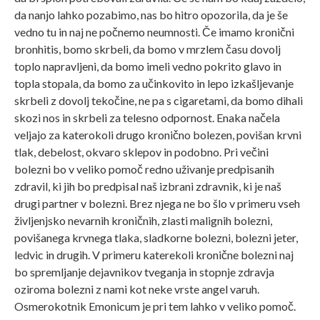
da nanjo lahko pozabimo, nas bo hitro opozorila, da je še
vedno tu in naj ne počnemo neumnosti. Če imamo kronični
bronhitis, bomo skrbeli, da bomo v mrzlem času dovolj
toplo napravljeni, da bomo imeli vedno pokrito glavo in
topla stopala, da bomo za učinkovito in lepo izkašljevanje
skrbeli z dovolj tekočine, ne pa s cigaretami, da bomo dihali
skozi nos in skrbeli za telesno odpornost. Enaka načela
veljajo za katerokoli drugo kronično bolezen, povišan krvni
tlak, debelost, okvaro sklepov in podobno. Pri večini
bolezni bo v veliko pomoč redno uživanje predpisanih
zdravil, ki jih bo predpisal naš izbrani zdravnik, ki je naš
drugi partner v bolezni. Brez njega ne bo šlo v primeru vseh
življenjsko nevarnih kroničnih, zlasti malignih bolezni,
povišanega krvnega tlaka, sladkorne bolezni, bolezni jeter,
ledvic in drugih. V primeru katerekoli kronične bolezni naj
bo spremljanje dejavnikov tveganja in stopnje zdravja
oziroma bolezni z nami kot neke vrste angel varuh.
Osmerokotnik Emonicum je pri tem lahko v veliko pomoč.