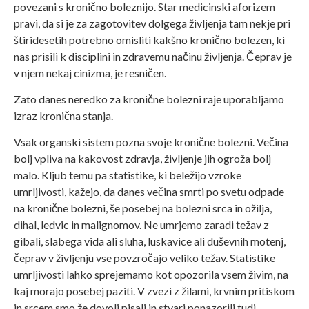
povezani s kronično boleznijo. Star medicinski aforizem
pravi, da si je za zagotovitev dolgega življenja tam nekje pri
štiridesetih potrebno omisliti kakšno kronično bolezen, ki
nas prisili k disciplini in zdravemu načinu življenja. Čeprav je
v njem nekaj cinizma, je resničen.
Zato danes neredko za kronične bolezni raje uporabljamo
izraz kronična stanja.
Vsak organski sistem pozna svoje kronične bolezni. Večina
bolj vpliva na kakovost zdravja, življenje jih ogroža bolj
malo. Kljub temu pa statistike, ki beležijo vzroke
umrljivosti, kažejo, da danes večina smrti po svetu odpade
na kronične bolezni, še posebej na bolezni srca in ožilja,
dihal, ledvic in malignomov. Ne umrjemo zaradi težav z
gibali, slabega vida ali sluha, luskavice ali duševnih motenj,
čeprav v življenju vse povzročajo veliko težav. Statistike
umrljivosti lahko sprejemamo kot opozorila vsem živim, na
kaj morajo posebej paziti. V zvezi z žilami, krvnim pritiskom
in srcem smo že dovolj pisali in stvari ponazorili tudi