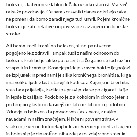
bolezni, s katerimi se lahko dočaka visoko starost. Vse več
raka že pozdravijo. Če nam zdravniki danes odkrijejo raka,
ne pomeni, da bomo zaradi njega tudi umrli. Pojem kronične
bolezni je zato relativen in povezan z razvojem medicinske
stroke.
Ali bomo imeli kronično bolezen, ali ne, pa ni vedno
pogojeno le z zdravili, ampak tudi z našim odnosom do
bolezni. Prehlad je lahko pozdraviti, a če ga ne, se rad razširi
v sapnik in bronhije. Kasneje pridejo zraven bakterije, pojavi
se izpljunek in pred nami je slika kroničnega bronhitisa, ki ga
ima veliko ljudi, zlasti starejših kadilcev. Kajenje in bronhitis
sta stara prijatelja, kadilci pa pravijo, da se po cigareti lažje
in lepše izkašljajo. Podobno je z alkoholom in cirozo jeter, s
prehrupno glasbo in kasnejšim slabim sluhom in podobno.
Zdravje in bolezen sta povsod ves čas z nami, z našimi
navadami in našim značajem. Nihče ni povsem zdrav, v
vsakem je vedno tudi nekaj bolezni. Razmerje med zdravjem
in boleznijo je dinamično, niha zdaj v to, zdaj v ono smer in