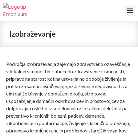
Naše
Izobraževanje
Področja izobraževanja zajemajo zdravstveno ozaveščanje
v lokalnih skupnostih z abecedo zdravstvene pismenosti,
pripravo na starost kot na ustvarjalno obdobje življenja in
priliko za samouresničevanje, vzdrževanje neodvisnosti za
čim daljše bivanje v domačem okolju, strokovno
usposabljanje domačih oskrbovalcev in prostovoljcev za
dolgotrajno oskrbo, v sodelovanju z lokalnimi deležniki pa
preventivo kroničnih bolezni, padcev, demence,
inkontinence in polifarmacije, življenje s kronično boleznijo,
obravnavo kronične rane in problemov starejših voznikov.