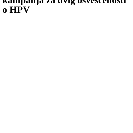
kampanja za dvig osveščenosti
o HPV