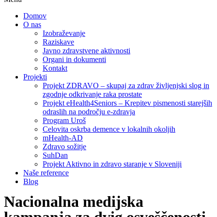
Domov
O nas
Izobraževanje
Raziskave
Javno zdravstvene aktivnosti
Organi in dokumenti
Kontakt
Projekti
Projekt ZDRAVO – skupaj za zdrav življenjski slog in
zgodnje odkrivanje raka prostate
Projekt eHealth4Seniors – Krepitev pismenosti starejših
odraslih na področju e-zdravja
Program Uroš
Celovita oskrba demence v lokalnih okoljih
mHealth-AD
Zdravo sožitje
SuhDan
Projekt Aktivno in zdravo staranje v Sloveniji
Naše reference
Blog
Nacionalna medijska