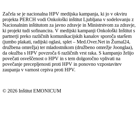
Začela se je nacionalna HPV medijska kampanja, ki jo v okviru
projekta PERCH vodi Onkološki inštitut Ljubljana v sodelovanju z
Nacionalnim inštitutom za javno zdravje in Ministrstvom za zdravje,
ki projekt tudi sofinancira. V medijski kampanji Onkološki Inštitut s
partnerji preko različnih komunikacijskih kanalov sporoča staršem
(jumbo plakati, radijski oglasi, splet – Med.Over.Net in Žurnal24,
družbena omrežja) ter mladostnikom (družbeno omrežje Joonglaa),
da okužba s HPV povzroča 6 različnih vrst raka. S kampanjo želijo
povečati osveščenost o HPV in s tem dolgoročno vplivati na
povečanje precepljenosti proti HPV in ponovno vzpostavitev
zaupanja v varnost cepiva proti HPV.
© 2026 Inštitut EMONICUM