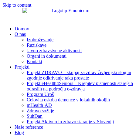
Skip to content
Domov
O nas
Izobraževanje
Raziskave
Javno zdravstvene aktivnosti
Organi in dokumenti
Kontakt
Projekti
Projekt ZDRAVO – skupaj za zdrav življenjski slog in
zgodnje odkrivanje raka prostate
Projekt eHealth4Seniors – Krepitev pismenosti starejših
odraslih na področju e-zdravja
Program Uroš
Celovita oskrba demence v lokalnih okoljih
mHealth-AD
Zdravo sožitje
SuhDan
Projekt Aktivno in zdravo staranje v Sloveniji
Naše reference
Blog