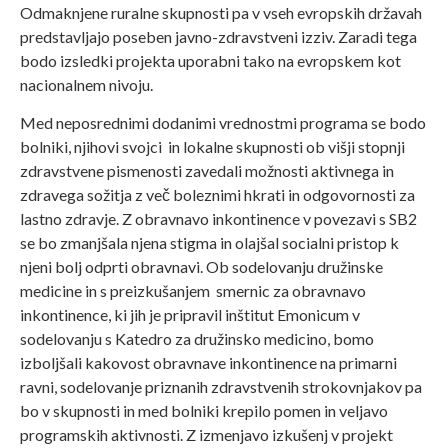
Odmaknjene ruralne skupnosti pa v vseh evropskih državah
predstavljajo poseben javno-zdravstveni izziv. Zaradi tega
bodo izsledki projekta uporabni tako na evropskem kot
nacionalnem nivoju.
Med neposrednimi dodanimi vrednostmi programa se bodo
bolniki, njihovi svojci in lokalne skupnosti ob višji stopnji
zdravstvene pismenosti zavedali možnosti aktivnega in
zdravega sožitja z več boleznimi hkrati in odgovornosti za
lastno zdravje. Z obravnavo inkontinence v povezavi s SB2
se bo zmanjšala njena stigma in olajšal socialni pristop k
njeni bolj odprti obravnavi. Ob sodelovanju družinske
medicine in s preizkušanjem smernic za obravnavo
inkontinence, ki jih je pripravil inštitut Emonicum v
sodelovanju s Katedro za družinsko medicino, bomo
izboljšali kakovost obravnave inkontinence na primarni
ravni, sodelovanje priznanih zdravstvenih strokovnjakov pa
bo v skupnosti in med bolniki krepilo pomen in veljavo
programskih aktivnosti. Z izmenjavo izkušenj v projekt