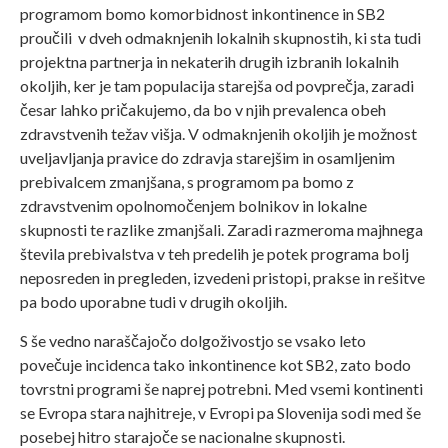
programom bomo komorbidnost inkontinence in SB2
proučili v dveh odmaknjenih lokalnih skupnostih, ki sta tudi
projektna partnerja in nekaterih drugih izbranih lokalnih
okoljih, ker je tam populacija starejša od povprečja, zaradi
česar lahko pričakujemo, da bo v njih prevalenca obeh
zdravstvenih težav višja. V odmaknjenih okoljih je možnost
uveljavljanja pravice do zdravja starejšim in osamljenim
prebivalcem zmanjšana, s programom pa bomo z
zdravstvenim opolnomočenjem bolnikov in lokalne
skupnosti te razlike zmanjšali. Zaradi razmeroma majhnega
števila prebivalstva v teh predelih je potek programa bolj
neposreden in pregleden, izvedeni pristopi, prakse in rešitve
pa bodo uporabne tudi v drugih okoljih.
S še vedno naraščajočo dolgoživostjo se vsako leto
povečuje incidenca tako inkontinence kot SB2, zato bodo
tovrstni programi še naprej potrebni. Med vsemi kontinenti
se Evropa stara najhitreje, v Evropi pa Slovenija sodi med še
posebej hitro starajoče se nacionalne skupnosti.