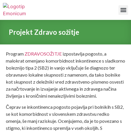
Naše
Projekt Zdravo sožitje
Program
ZDRAVOSOŽITJE
izpostavlja pogosto, a
malokrat omenjano komorbidnost inkontinence s sladkorno
boleznijo tipa 2 (SB2) in vanjo vključuje še diagnozo ter
obravnavo lokalne skupnosti z namenom, da tako bolnike
kot skupnost z deležniki vred zdravstveno-pismeno osvesti
za načrtovanje in izvajanje aktivnega in zdravega načina
življenja s kroničnimi nenalezljivimi boleznimi.
Čeprav se inkontinenca pogosto pojavlja pri bolnikih s SB2,
se kot komorbidnost v slovenskem zdravstvu redko
omenja, še manj raziskuje. Ocenjujemo, da je to povezano s
stigmo, ki inkontinenco spremlja v vseh okoljih. S