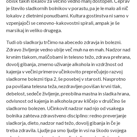
obisk takih lokalov za večino vedno manj dostopen. Čeprav
je število sladkornih bolnikov v porastu, pa je le malo ali nič
lokalov z dietnimi ponudbami. Kultura gostinstva ni samo v
vzpenjajoči se cenovno-kakovostni spirali, ampak je še
marsikaj in veliko drugega.
Tudi ob sladkorju trčimo na abecedo zdravja in bolezni.
Zdravo življenje vedno ubije več muh na en mah. Nadzor nad
krvnim tlakom, maščobami in telesno težo, zdrava prehrana,
dovolj gibanja, zmerno uživanje alkohola in vzdržnost od
kajenja v večini primerov učinkovito preprečujejo razvoj
sladkorne bolezni tipa 2, še posebej v starosti. Nasprotno
pa povišana telesna teža, nezdravljen povišan krvni tlak,
debelost, sedeče življenje, preobilna mastna in sladka hrana,
odvisnost od kajenja in alkohola prav kličejo v druščino še
sladkorno bolezen. Učinkovit nadzor nad njo od vsakega
bolnika zahteva zdravstveno disciplino: redno preverjanje
sladkorja, dieto, nadzor nad težo, dovolj gibanja in če je
treba zdravila. Ljudje pa smo ljudje in vsi na škodo svojega