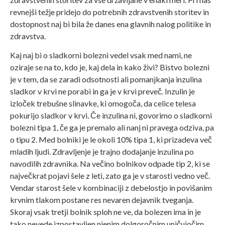
revnejši težje pridejo do potrebnih zdravstvenih storitev in
dostopnost naj bi bila že danes ena glavnih nalog politike in
zdravstva.
Kaj naj bi o sladkorni bolezni vedel vsak med nami, ne
oziraje se na to, kdo je, kaj dela in kako živi? Bistvo bolezni
je v tem, da se zaradi odsotnosti ali pomanjkanja inzulina
sladkor v krvi ne porabi in ga je v krvi preveč. Inzulin je
izloček trebušne slinavke, ki omogoča, da celice telesa
pokurijo sladkor v krvi. Če inzulina ni, govorimo o sladkorni
bolezni tipa 1, če ga je premalo ali nanj ni pravega odziva, pa
o tipu 2. Med bolniki je le okoli 10% tipa 1, ki prizadeva več
mladih ljudi. Zdravljenje je trajno dodajanje inzulina po
navodilih zdravnika. Na večino bolnikov odpade tip 2, ki se
največkrat pojavi šele z leti, zato ga je v starosti vedno več.
Vendar starost šele v kombinaciji z debelostjo in povišanim
krvnim tlakom postane res nevaren dejavnik tveganja.
Skoraj vsak tretji bolnik sploh ne ve, da bolezen ima in je
tako nevede izpostavljen njenim dolgoročnim uničujočim