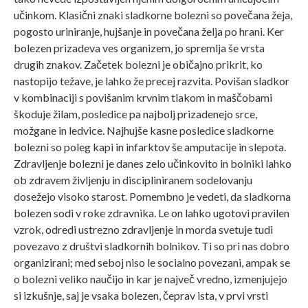
učinkom. Klasični znaki sladkorne bolezni so povečana žeja,
pogosto uriniranje, hujšanje in povečana želja po hrani. Ker
bolezen prizadeva ves organizem, jo spremlja še vrsta
drugih znakov. Začetek bolezni je običajno prikrit, ko
nastopijo težave, je lahko že precej razvita. Povišan sladkor
v kombinaciji s povišanim krvnim tlakom in maščobami
škoduje žilam, posledice pa najbolj prizadenejo srce,
možgane in ledvice. Najhujše kasne posledice sladkorne
bolezni so poleg kapi in infarktov še amputacije in slepota.
Zdravljenje bolezni je danes zelo učinkovito in bolniki lahko
ob zdravem življenju in discipliniranem sodelovanju
dosežejo visoko starost. Pomembno je vedeti, da sladkorna
bolezen sodi v roke zdravnika. Le on lahko ugotovi pravilen
vzrok, odredi ustrezno zdravljenje in morda svetuje tudi
povezavo z društvi sladkornih bolnikov. Ti so pri nas dobro
organizirani; med seboj niso le socialno povezani, ampak se
o bolezni veliko naučijo in kar je največ vredno, izmenjujejo
si izkušnje, saj je vsaka bolezen, čeprav ista, v prvi vrsti