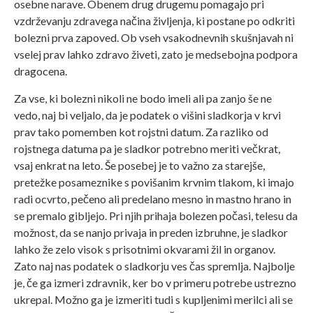
osebne narave. Obenem drug drugemu pomagajo pri
vzdrževanju zdravega načina življenja, ki postane po odkriti
bolezni prva zapoved. Ob vseh vsakodnevnih skušnjavah ni
vselej prav lahko zdravo živeti, zato je medsebojna podpora
dragocena.
Za vse, ki bolezni nikoli ne bodo imeli ali pa zanjo še ne
vedo, naj bi veljalo, da je podatek o višini sladkorja v krvi
prav tako pomemben kot rojstni datum. Za razliko od
rojstnega datuma pa je sladkor potrebno meriti večkrat,
vsaj enkrat na leto. Še posebej je to važno za starejše,
pretežke posameznike s povišanim krvnim tlakom, ki imajo
radi ocvrto, pečeno ali predelano mesno in mastno hrano in
se premalo gibljejo. Pri njih prihaja bolezen počasi, telesu da
možnost, da se nanjo privaja in preden izbruhne, je sladkor
lahko že zelo visok s prisotnimi okvarami žil in organov.
Zato naj nas podatek o sladkorju ves čas spremlja. Najbolje
je, če ga izmeri zdravnik, ker bo v primeru potrebe ustrezno
ukrepal. Možno ga je izmeriti tudi s kupljenimi merilci ali se