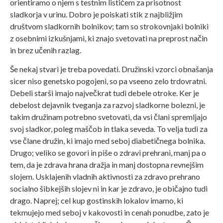
orientiramo o njem s testnim lističem za prisotnost
sladkorja v urinu. Dobro je poiskati stik z najbližjim
društvom sladkornih bolnikov; tam so strokovnjaki bolniki
z osebnimi izkušnjami, ki znajo svetovati na preprost način
in brez učenih razlag.
Še nekaj stvari je treba povedati. Družinski vzorci obnašanja
sicer niso genetsko pogojeni, so pa vseeno zelo trdovratni.
Debeli starši imajo največkrat tudi debele otroke. Ker je
debelost dejavnik tveganja za razvoj sladkorne bolezni, je
takim družinam potrebno svetovati, da vsi člani spremljajo
svoj sladkor, poleg maščob in tlaka seveda. To velja tudi za
vse člane družin, ki imajo med seboj diabetičnega bolnika.
Drugo; veliko se govori in piše o zdravi prehrani, manj pa o
tem, da je zdrava hrana dražja in manj dostopna revnejšim
slojem. Usklajenih vladnih aktivnosti za zdravo prehrano
socialno šibkejših slojev ni in kar je zdravo, je običajno tudi
drago. Naprej; cel kup gostinskih lokalov imamo, ki
tekmujejo med seboj v kakovosti in cenah ponudbe, zato je