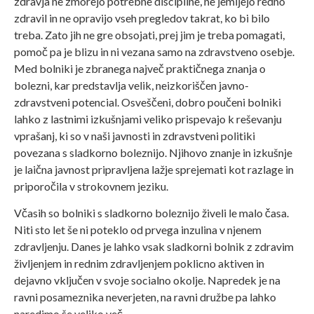
zdravja ne zmorejo potrebne discipline, ne jemljejo redno
zdravil in ne opravijo vseh pregledov takrat, ko bi bilo
treba. Zato jih ne gre obsojati, prej jim je treba pomagati,
pomoč pa je blizu in ni vezana samo na zdravstveno osebje.
Med bolniki je zbranega največ praktičnega znanja o
bolezni, kar predstavlja velik, neizkoriščen javno-
zdravstveni potencial. Osveščeni, dobro poučeni bolniki
lahko z lastnimi izkušnjami veliko prispevajo k reševanju
vprašanj, ki so v naši javnosti in zdravstveni politiki
povezana s sladkorno boleznijo. Njihovo znanje in izkušnje
je laična javnost pripravljena lažje sprejemati kot razlage in
priporočila v strokovnem jeziku.
Včasih so bolniki s sladkorno boleznijo živeli le malo časa.
Niti sto let še ni poteklo od prvega inzulina v njenem
zdravljenju. Danes je lahko vsak sladkorni bolnik z zdravim
življenjem in rednim zdravljenjem poklicno aktiven in
dejavno vključen v svoje socialno okolje. Napredek je na
ravni posameznika neverjeten, na ravni družbe pa lahko
naredimo še veliko več.