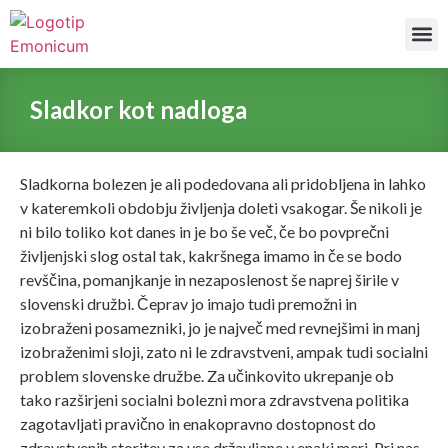
Naše
Sladkor kot nadloga
Sladkorna bolezen je ali podedovana ali pridobljena in lahko
v kateremkoli obdobju življenja doleti vsakogar. Še nikoli je
ni bilo toliko kot danes in je bo še več, če bo povprečni
življenjski slog ostal tak, kakršnega imamo in če se bodo
revščina, pomanjkanje in nezaposlenost še naprej širile v
slovenski družbi. Čeprav jo imajo tudi premožni in
izobraženi posamezniki, jo je največ med revnejšimi in manj
izobraženimi sloji, zato ni le zdravstveni, ampak tudi socialni
problem slovenske družbe. Za učinkovito ukrepanje ob
tako razširjeni socialni bolezni mora zdravstvena politika
zagotavljati pravično in enakopravno dostopnost do
zdravstvenih storitev za vse državljane v enaki meri. Pri nas